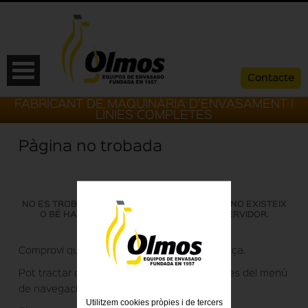
Contacte
FABRICANT DE MAQUINÀRIA D’ENVASAMENT I
LÍNIES COMPLETES
Pàgina no trobada
NO ES TROBA LA PÀGINA QUE HA SOL·LICITAT. NO EXISTEIX
O BÉ HA ESTAT ELIMINADA DEL NOSTRE SERVIDOR.
Comprovi que ha escrit correctament l´adreça.
ESP
CAT
ENG
FRA
Pot tractar de trobar la pàgina que busca des del menú
de navegació de la part superior.
Utilitzem cookies pròpies i de tercers