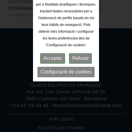
Si es tracta d´un error
per a finalitats analítiques i tècniques,
https://www.olmosmaquinaria.com
no dubti en
tractant dades necessàries per a
comunicar-nos-ho
. Gràcies.
l'elaboració de perfils basats en els
teus hàbits de navegació. Pots
obtenir més informació i configurar
les teves preferències des de
'Configuració de cookies'.
Acceptar
Refusar
Configuració de cookies
OLMOS EQUIPOS DE ENVASADO
Pol. Ind. Can Carner c/ Priorat 68-70
08211 Castellar del Vallès . Barcelona
+34 93 714 49 45
-
olmos@olmosmaquinaria.com
AVÍS LEGAL
POLÍTICA DE COOKIES