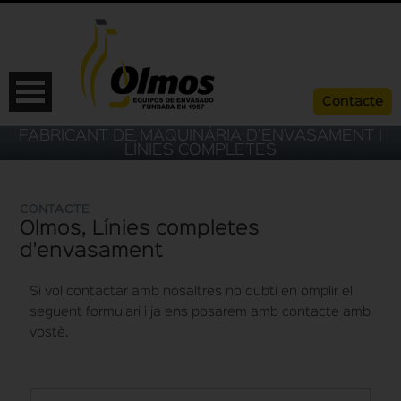
Contacte
FABRICANT DE MAQUINÀRIA D’ENVASAMENT I
LÍNIES COMPLETES
CONTACTE
Olmos, Línies completes
d'envasament
Si vol contactar amb nosaltres no dubti en omplir el
seguent formulari i ja ens posarem amb contacte amb
vostè.
ESP
CAT
ENG
FRA