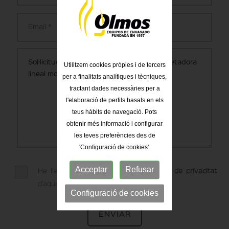
Utilitzem cookies pròpies i de tercers
per a finalitats analítiques i tècniques,
tractant dades necessàries per a
l'elaboració de perfils basats en els
teus hàbits de navegació. Pots
obtenir més informació i configurar
les teves preferències des de
'Configuració de cookies'.
Acceptar
Refusar
He llegit i Accepto l'
avís legal
i
política de privacitat
d'aquesta web.
Configuració de cookies