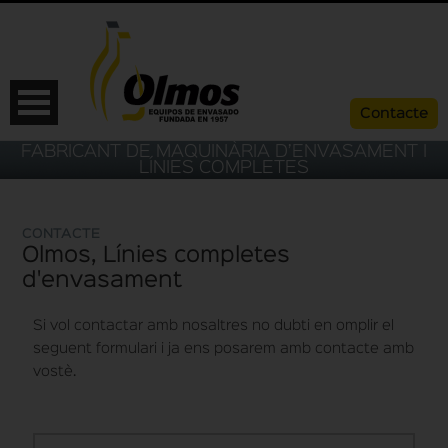
Contacte
FABRICANT DE MAQUINÀRIA D’ENVASAMENT I
LÍNIES COMPLETES
CONTACTE
Olmos, Línies completes
d'envasament
Si vol contactar amb nosaltres no dubti en omplir el
seguent formulari i ja ens posarem amb contacte amb
vostè.
ESP
CAT
ENG
FRA