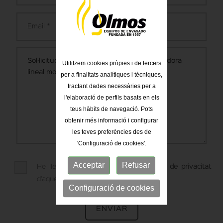
Utilitzem cookies pròpies i de tercers
per a finalitats analítiques i tècniques,
tractant dades necessàries per a
l'elaboració de perfils basats en els
teus hàbits de navegació. Pots
obtenir més informació i configurar
les teves preferències des de
'Configuració de cookies'.
Acceptar
Refusar
He llegit i Accepto l'
avís legal
i
política de privacitat
d'aquesta web.
Configuració de cookies