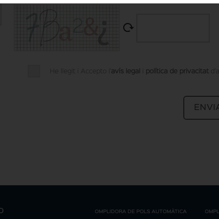
He llegit i Accepto l'
avís legal
i
política de privacitat
d'
O
OMPLIDORA DE POLS AUTOMÀTICA
OMPL