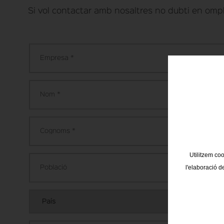
Si vol contactar amb nosaltres no dubti en ompl
Utilitzem coo
l'elaboració d