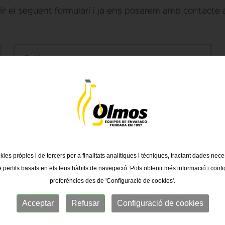
ir el seguent formulari i ja ens posarem amb contacte
kies pròpies i de tercers per a finalitats analítiques i tècniques, tractant dades nec
e perfils basats en els teus hàbits de navegació. Pots obtenir més informació i confi
preferències des de 'Configuració de cookies'.
Acceptar
Refusar
Configuració de cookies