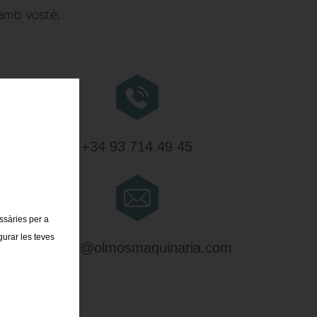
 amb vostè.
+34 93 714 49 45
essàries per a
gurar les teves
olmos@olmosmaquinaria.com