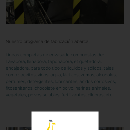
Nuestro programa de fabricación abarca:
Líneas completas de envasado compuestas de:
Lavadora, llenadora, taponadora, etiquetadora,
encajadora, para todo tipo de líquidos y sólidos, tales
como : aceites, vinos, agua, lácticos, zumos, alcoholes,
perfumes, detergentes, lubricantes, acidos corrosivos,
fitosanitarios, chocolate en polvo, harinas animales,
vegetales, polvos solubles, fertilizantes, píldoras, etc.