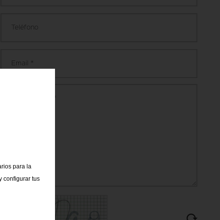
rios para la
 configurar tus