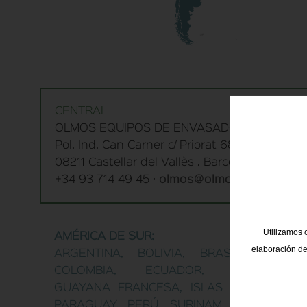
CENTRAL
OLMOS EQUIPOS DE ENVASADO
Pol. Ind. Can Carner c/ Priorat 68-70
08211 Castellar del Vallès . Barcelona
+34 93 714 49 45 ·
olmos@olmosmaquinaria
Utilizamos c
AMÉRICA DE SUR:
elaboración de
ARGENTINA, BOLIVIA, BRASIL, CHILE,
COLOMBIA, ECUADOR, GUAYANA,
GUAYANA FRANCESA, ISLAS MALVINAS,
PARAGUAY, PERÚ, SURINAM, URUGUAY,