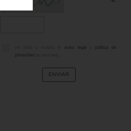
He leído y Acepto el
aviso legal
y
política de
privacidad
de esta web.