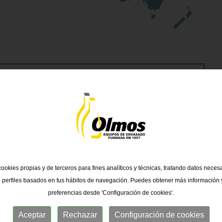
.com
ookies propias y de terceros para fines analíticos y técnicas, tratando datos necesa
AMÉRICA CENTRAL:
 perfiles basados en tus hábitos de navegación. Puedes obtener más información y
BELICE, COSTA RICA, EL SALVADOR,
preferencias desde 'Configuración de cookies'.
GUATEMALA, HONDURAS, NICARAGUA,
PANAMÁ.
Aceptar
Rechazar
Configuración de cookies