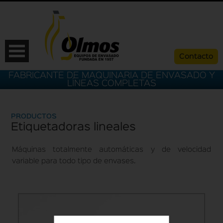
Contacto
FABRICANTE DE MAQUINARIA DE ENVASADO Y
LÍNEAS COMPLETAS
PRODUCTOS
Etiquetadoras lineales
Máquinas totalmente automáticas y de velocidad
variable para todo tipo de envases.
ESP
CAT
ENG
FRA