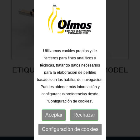
Utilizamos cookies propias y de
terceros para fines analíticos y
técnicas, tratando datos necesarios
ETIQUETADORA LINEAL MODEL
para la elaboración de perfiles
EL-200
basados en tus hábitos de navegación.
Puedes obtener más información y
configurar tus preferencias desde
'Configuración de cookies'.
Aceptar
Rechazar
1
Configuración de cookies