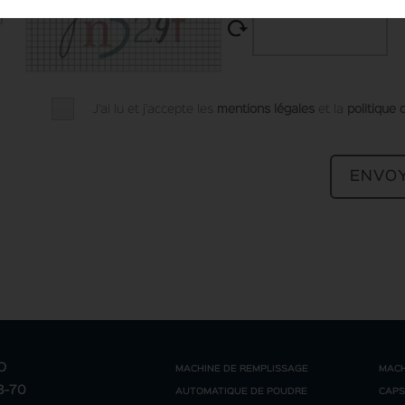
J'ai lu et j'accepte les
mentions légales
et la
politique 
O
MACHINE DE REMPLISSAGE
MACH
68-70
AUTOMATIQUE DE POUDRE
CAPS