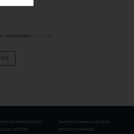
de confidentialité
de ce site.
INES DE REMPLISSAGE ET
MACHINES D'EMBALLAGE POUR
ULAGE, SYSTÈME
PRODUITS CHIMIQUES