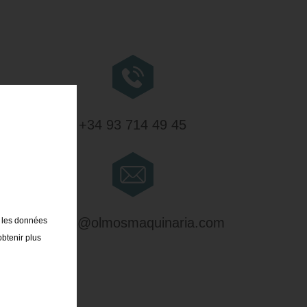
+34 93 714 49 45
olmos@olmosmaquinaria.com
t les données
obtenir plus