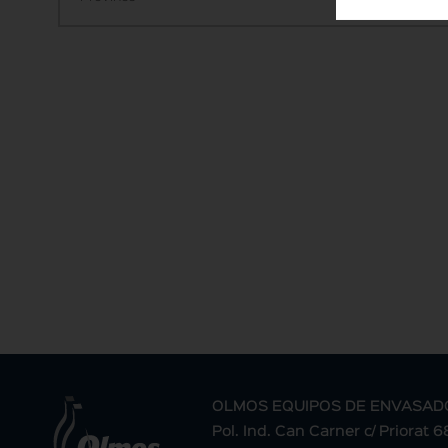
OLMOS EQUIPOS DE ENVASAD
Pol. Ind. Can Carner c/ Priorat 