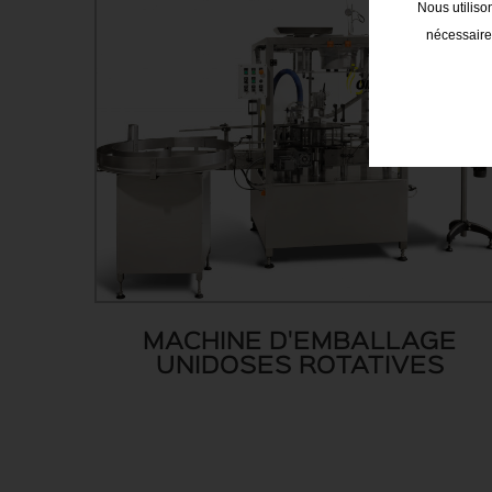
Nous utiliso
nécessaires
MACHINE D'EMBALLAGE
UNIDOSES ROTATIVES