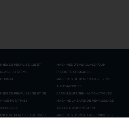
INES DE REMPLISSAGE ET
MACHINES D'EMBALLAGE POUR
ULAGE, SYSTÈME
PRODUITS CHIMIQUES
IFORMAT
MACHINES DE REMPLISSAGE SEMI-
AUTOMATIQUES
INES DE REMPLISSAGE ET DE
CAPSULEURS SEMI-AUTOMATIQUES
HAGE ROTATIVES
MACHINE LINÉAIRE DE REMPLISSAGE
ISSEUSSES
TABLES D'ALIMENTATION
INES DE REMPLISSAGE POUR
MACHINES D'EMBALLAGE UNIDOSES
DE 200 LITRES ET GRG / IBC DE