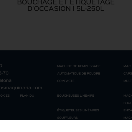
BOUCHAGE ET ÉTIQUETAGE
D'OCCASION | 5L-250L
O
MACHINE DE REMPLISSAGE
MACH
68-70
AUTOMATIQUE DE POUDRE
CAPS
celona
COMPACTE
MULT
osmaquinaria.com
OOKIES
PLAN DU
BOUCHEUSES LINÉAIRE
MACH
BOUC
ÉTIQUETEUSES LINÉAIRES
ENCA
SOUFFLEURS
MACH
FÛTS 