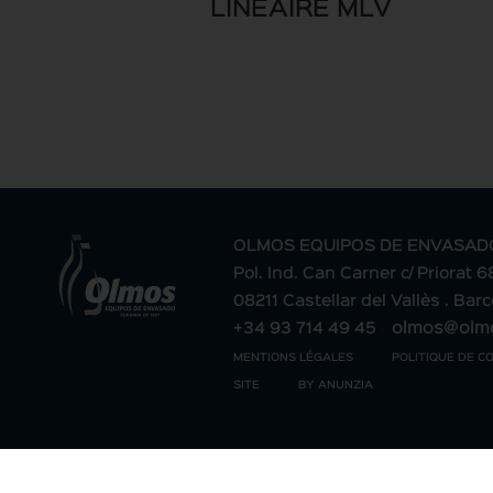
LINÉAIRE MLV
OLMOS EQUIPOS DE ENVASAD
Pol. Ind. Can Carner c/ Priorat 
08211 Castellar del Vallès . Bar
-
+34 93 714 49 45
olmos@olm
MENTIONS LÉGALES
POLITIQUE DE C
SITE
BY ANUNZIA