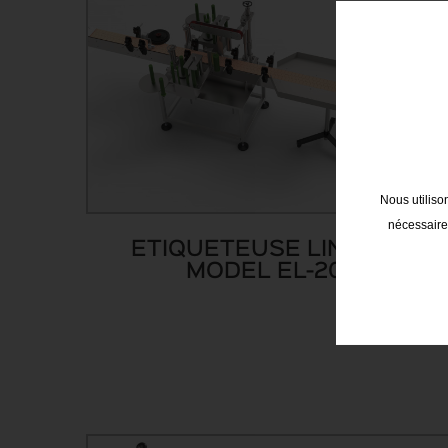
Nous utiliso
nécessaires
ETIQUETEUSE LINÉAIRE
MODEL EL-200