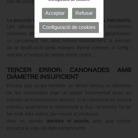
net del producte.
Acceptar
Refusar
LA SOLUCIÓ: VÀLVULES ANTIDEGOTEIG AMB TALL PNEUMÀTIC
Les vàlvules específiques per a viscosos incorporen
Configuració de cookies
sistemes de tall mecànic o pneumàtic que garanteixen
un tancament net. Això millora notablement la precisió
de la dosificació (amb marges d'error inferiors al 0,5%) i
redueix el temps de neteja entre cicles.
TERCER ERROR: CANONADES AMB
DIÀMETRE INSUFICIENT
Encara que pugui semblar un detall menor, el diàmetre
de les canonades juga un paper fonamental quan es
treballa amb productes densos. Si la canonada és massa
estreta, augmenta la resistència al flux i la bomba ha de
fer molt més esforç per moure el producte.
Això no només
alenteix el procés
, sinó que també
escurça la vida útil dels components.