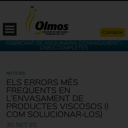
Contacte
FABRICANT DE MAQUINÀRIA D’ENVASAMENT I
LÍNIES COMPLETES
NOTÍCIES
ELS ERRORS MÉS
FREQÜENTS EN
L'ENVASAMENT DE
PRODUCTES VISCOSOS (I
ESP
CAT
ENG
FRA
COM SOLUCIONAR-LOS)
30 SET 25