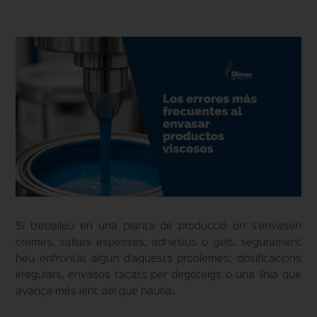
Si treballeu en una planta de producció on s'envasen
cremes, salses espesses, adhesius o gels, segurament
heu enfrontat algun d'aquests problemes: dosificacions
irregulars, envasos tacats per degoteigs o una línia que
avança més lent del que hauria.