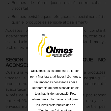
Bombes de lòbuls (bona relació entre cabal i
viscositat)
Bombes peristàltiques reforçades (especialment útils
quan el producte és sensible al cisallament)
Aquestes bombes mantenen una pressió constant
independentment de la densitat del producte, cosa que
es tradueix en un ompliment més regular i menys
problemes mecànics.
SEGON ERROR: VÀLVULES QUE NO
ACONSEGUEIXEN UN TALL NET
Utilitzem cookies pròpies i de tercers
Quan una vàlvula no està dissenyada per a productes
per a finalitats analítiques i tècniques,
viscosos, el problema més evident és el
degoteig
. El
tractant dades necessàries per a
producte no es talla netament en finalitzar l'ompliment i
l'elaboració de perfils basats en els
acaba tacant l'envàs o caient-ne fora.
teus hàbits de navegació. Pots
A més del malbaratament de material (que pot rondar
obtenir més informació i configurar
entre el 2% i el 5% del total), això obliga a netejar els
les teves preferències des de
envasos manualment o a ajustar constantment el pes
'Configuració de cookies'.