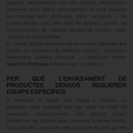
Aquests inconvenients no són casuals. Normalment
apareixen quan l'equip d'envasament no està preparat
per treballar amb productes d'alta viscositat. I les
conseqüències van més enllà de l'estètic: parlem de
malbaratament de material, pèrdua de temps i major
desgast de la maquinària.
En aquest article repassem els errors més habituals que
trobem en empreses de diferents sectors , cosmètica,
alimentació, química industrial , i expliquem quines
solucions tècniques
existeixen per a cadascun.
PER QUÈ L'ENVASAMENT DE
PRODUCTES DENSOS REQUEREIX
EQUIPS ESPECÍFICS
A diferència de líquids com l'aigua o l'alcohol, els
productes amb viscositat alta (per sobre de 1.000 cP)
presenten comportaments molt distints durant
l'ompliment. No flueixen igual, tendeixen a deixar residus
a les vàlvules i exigeixen més força per moure's per les