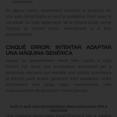
l'ompliment
En alguns casos, simplement mantenir el producte en
una sala climatitzada ja resol el problema. Però quan la
viscositat és molt dependent de la temperatura, convé
integrar el control tèrmic directament a la línia
d'envasament.
CINQUÈ ERROR: INTENTAR ADAPTAR
UNA MÀQUINA GENÈRICA
Aquest és probablement l'error més costós a mitjà
termini. Fer servir una envasadora estàndard per a
productes viscosos pot semblar una solució econòmica
al principi, però acaba generant més despeses: cicles
d'ompliment més llargs, major manteniment, més
malbaratament de producte i menor precisió.
QUÈ FA QUE UNA ENVASADORA SIGUI ADEQUADA PER A
VISCOSOS
Una màquina dissenyada específicament per a aquest