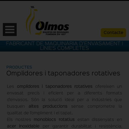
Contacte
FABRICANT DE MAQUINÀRIA D’ENVASAMENT I
LÍNIES COMPLETES
PRODUCTES
Omplidores i taponadores rotatives
Les
omplidores i taponadores rotatives
ofereixen un
envasat precís i eficient per a diferents formats
d’envasos. Són la solució ideal per a indústries que
busquen
altes produccions
sense comprometre la
ESP
CAT
ENG
FRA
qualitat de l’ompliment i el tapat.
Els nostres
monoblocs rotatius
estan dissenyats en
acer inoxidable
per garantir durabilitat i resistència.