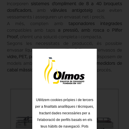
Incorporen
sistemes d’ompliment de 8 a 40 broquets
dosificadors
, amb
vàlvules antigoteig
que eviten
vessaments i asseguren un envasat net i precís.
A més, compten amb
taponadores integrades
compatibles amb taps
a pressió, amb rosca o Pilfer
Proof
, oferint una solució completa i compacta.
Segons les necessitats de producció, és possible
envasar líquids en formats d’
1 a 5 litres
, en envasos de
vidre, PET, polietilè i altres materials
. També disposem de
models amb
dosificació volumètrica
o amb
medidors de
cabal màssics
per a una major precisió en el procés.
Utilitzem cookies pròpies i de tercers
per a finalitats analítiques i tècniques,
tractant dades necessàries per a
l'elaboració de perfils basats en els
teus hàbits de navegació. Pots