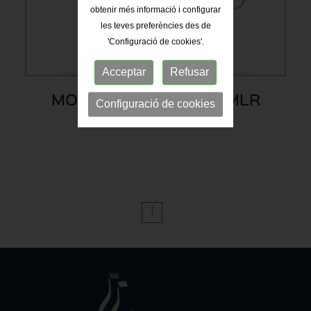
obtenir més informació i configurar
les teves preferències des de
'Configuració de cookies'.
Acceptar
Refusar
MONOBLOC ROTATIU MLR
Configuració de cookies
1