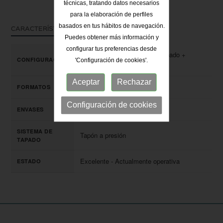
técnicas, tratando datos necesarios
para la elaboración de perfiles
basados en tus hábitos de navegación.
CARACTERÍSTICAS TÉCNICAS
Puedes obtener más información y
configurar tus preferencias desde
Monobloc 3 en 1 (llenado + tapado +
CONFIGURACIÓN
'Configuración de cookies'.
etiquetado integrados)
Aceptar
Rechazar
5 litros a 250 litros
FORMATOS
Configuración de cookies
Botellas de cristal
ENVASES
SISTEMA DE
Tapón a presión
TAPADO
Excelente - Actualmente operativa
ESTADO