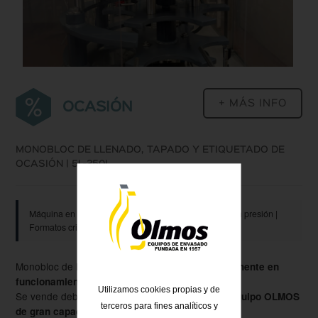
+ MÁS INFO
OCASIÓN
MONOBLOC DE LLENADO, TAPADO Y ETIQUETADO DE
OCASIÓN | 5L-250L
Máquina en perfecto estado de funcionamiento | Tapón presión |
Formatos cristal | Disponible inmediata
Monobloc de llenado, tapado y etiquetado
actualmente en
en planta industrial.
funcionamiento
Utilizamos cookies propias y de
Se vende debido a la
adquisición de un nuevo equipo OLMOS
terceros para fines analíticos y
.
de gran capacidad productiva