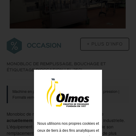
+ PLUS D'INFO
OCCASION
MONOBLOC DE REMPLISSAGE, BOUCHAGE ET
ÉTIQUETAGE D'OCCASION | 5L-250L
Machine en parfait état de fonctionnement | Bouchon à pression |
Formats verre | Disponible immédiatement
Monobloc de remplissage, bouchage et étiquetage
dans une usine industrielle.
actuellement en fonctionnement
Nous utilisons nos propres cookies et
L'équipement est disponible à la vente en raison de son
ceux de tiers à des fins analytiques et
remplacement par un nouvel équipement
de plus
OLMOS